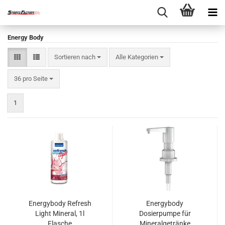
Energy Body
Sortieren nach
Sortieren nach
Alle Kategorien
pro Seite
36 pro Seite
1
Energybody Refresh
Energybody
Light Mineral, 1l
Dosierpumpe für
Flasche
Mineralgetränke