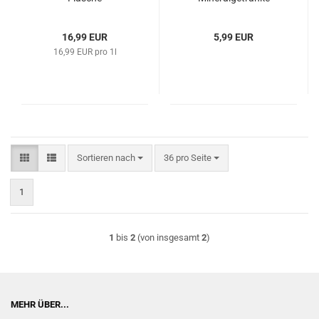
16,99 EUR
5,99 EUR
16,99 EUR pro 1l
Sortieren nach
pro Seite
Sortieren nach
36 pro Seite
1
1
bis
2
(von insgesamt
2
)
MEHR ÜBER...