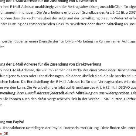
g der E-Mail-Adresse für die Zusendung von Newslettern
n Ihre E-Mail-Adresse unabhängig von der Vertragsabwicklung ausschließlich für ei
ch zugestimmt haben. Die Verarbeitung erfolgt auf Grundlage des Art. 6 (1) lit. a DSGV
n, ohne dass die Rechtmäßigkeit der aufgrund der Einwilligung bis zum Widerruf erfo
 unter Nutzung des entsprechenden Links im Newsletter oder durch Mitteilung an uns 
n werden dabei an einen Dienstleister für E-Mail-Marketing im Rahmen einer Auftrags
ht.
g der E-Mail-Adresse für die Zusendung von Direktwerbung
n Ihre E-Mail-Adresse, die wir im Rahmen des Verkaufes einer Ware oder Dienstleistu
ür eigene Waren oder Dienstleistungen, die denen ähnlich sind, die Sie bereits bei 
hen haben. Die Bereitstellung der E-Mail-Adresse ist für den Vertragsschluss erforderl
en werden kann. Die Verarbeitung erfolgt auf Grundlage des Art. 6 (1) lit. f DSGVO 
rwendung Ihrer E-Mail-Adresse jederzeit durch Mitteilung an uns widersprechen.
Di
m.
Sie können auch den dafür vorgesehenen Link in der Werbe-E-Mail nutzen. Hierfür
en.
ng von PayPal
al-Transaktionen unterliegen der PayPal-Datenschutzerklärung. Diese finden Sie unte
de_DE