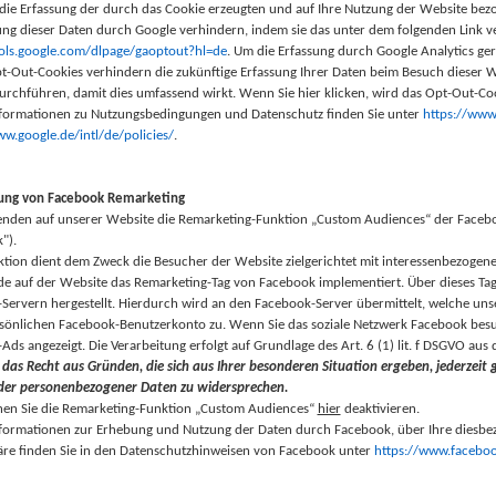
die Erfassung der durch das Cookie erzeugten und auf Ihre Nutzung der Website bezog
ung dieser Daten durch Google verhindern, indem sie das unter dem folgenden Link v
ools.google.com/dlpage/gaoptout?hl=de
. Um die Erfassung durch Google Analytics ge
pt-Out-Cookies verhindern die zukünftige Erfassung Ihrer Daten beim Besuch dieser 
urchführen, damit dies umfassend wirkt. Wenn Sie hier klicken, wird das Opt-Out-Coo
formationen zu Nutzungsbedingungen und Datenschutz finden Sie unter
https://www
ww.google.de/intl/de/policies/
.
ng von Facebook Remarketing
nden auf unserer Website die Remarketing-Funktion „Custom Audiences“ der Facebook
").
ktion dient dem Zweck die Besucher der Website zielgerichtet mit interessenbezoge
e auf der Website das Remarketing-Tag von Facebook implementiert. Über dieses Tag
Servern hergestellt. Hierdurch wird an den Facebook-Server übermittelt, welche uns
sönlichen Facebook-Benutzerkonto zu. Wenn Sie das soziale Netzwerk Facebook besu
Ads angezeigt. Die Verarbeitung erfolgt auf Grundlage des Art. 6 (1) lit. f DSGVO a
 das Recht aus Gründen, die sich aus Ihrer besonderen Situation ergeben, jederzeit
der personenbezogener Daten zu widersprechen.
en Sie die Remarketing-Funktion „Custom Audiences“
hier
deaktivieren.
formationen zur Erhebung und Nutzung der Daten durch Facebook, über Ihre diesbez
äre finden Sie in den Datenschutzhinweisen von Facebook unter
https://www.facebo