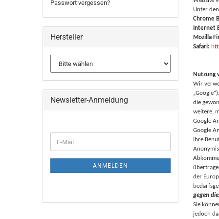
Website v
Passwort vergessen?
Unter den
Chrome B
Internet 
Hersteller
Mozilla Fi
Safari:
ht
Nutzung v
Wir verwe
„Google“)
Newsletter-Anmeldung
die gewon
weitere, 
Google An
Google An
WEITER
Ihre Benu
E-
ZUR
Anonymisi
Mail
NEWSLETTER-
Abkommens
ANMELDUNG
ANMELDEN
übertrage
der Europ
bedarfsge
gegen die
Sie könne
jedoch da