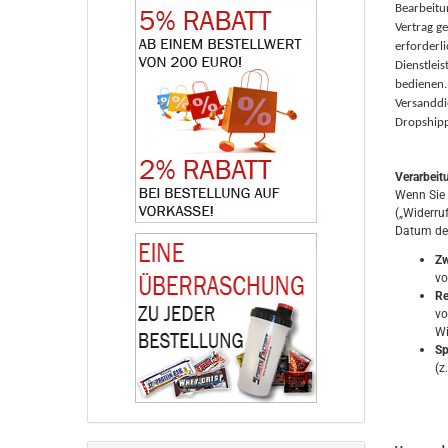
Bearbeitun
Vertrag ge
erforderli
Dienstlei
bedienen.
Versanddie
Dropshipp
Verarbeit
Wenn Sie 
(„Widerru
Datum des
Zw
vo
Re
vo
Wi
Sp
(z