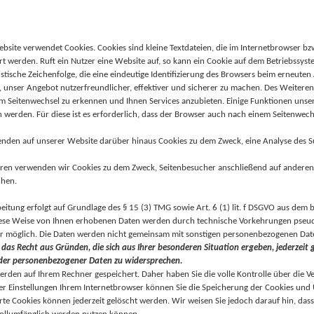
bsite verwendet Cookies. Cookies sind kleine Textdateien, die im Internetbrowser 
rt werden. Ruft ein Nutzer eine Website auf, so kann ein Cookie auf dem Betriebssyst
istische Zeichenfolge, die eine eindeutige Identifizierung des Browsers beim erneute
, unser Angebot nutzerfreundlicher, effektiver und sicherer zu machen. Des Weiter
m Seitenwechsel zu erkennen und Ihnen Services anzubieten. Einige Funktionen unser
 werden. Für diese ist es erforderlich, dass der Browser auch nach einem Seitenwech
nden auf unserer Website darüber hinaus Cookies zu dem Zweck, eine Analyse des Su
ren verwenden wir Cookies zu dem Zweck, Seitenbesucher anschließend auf anderen 
hen.
beitung erfolgt auf Grundlage des § 15 (3) TMG sowie Art. 6 (1) lit. f DSGVO aus dem
iese Weise von Ihnen erhobenen Daten werden durch technische Vorkehrungen pseudo
r möglich. Die Daten werden nicht gemeinsam mit sonstigen personenbezogenen Date
 das Recht aus Gründen, die sich aus Ihrer besonderen Situation ergeben, jederzeit
der personenbezogener Daten zu widersprechen.
erden auf Ihrem Rechner gespeichert. Daher haben Sie die volle Kontrolle über die
er Einstellungen Ihrem Internetbrowser können Sie die Speicherung der Cookies und 
rte Cookies können jederzeit gelöscht werden. Wir weisen Sie jedoch darauf hin, dass